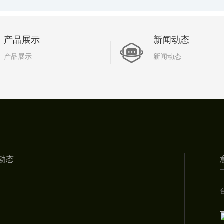
产品展示
新闻动态
产品展示
新闻动态
动态