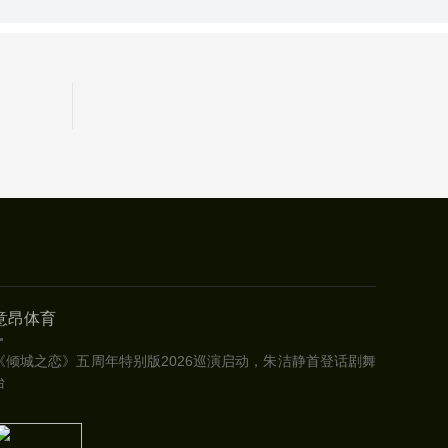
意昂体育
《倾城之恋》五周年特别版2026巡演启动，朱洁静首登话剧舞
台