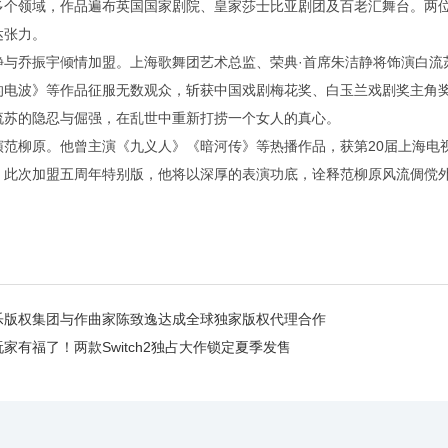
多个领域，作品遍布英国国家剧院、皇家莎士比亚剧团及百老汇舞台。两
达张力。
静与乔振宇倾情加盟。上海歌舞团艺术总监、荣典·首席朱洁静将饰演白流
的电波》等作品征服无数观众，斩获中国戏剧梅花奖、白玉兰戏剧奖主角
流苏的隐忍与倔强，在乱世中重新打捞一个女人的真心。
演范柳原。他曾主演《九义人》《暗河传》等热播作品，获第20届上海电
。此次加盟五周年特别版，他将以深厚的表演功底，诠释范柳原风流倜傥
乐版权集团与作曲家陈致逸达成全球独家版权代理合作
家有福了！两款Switch2独占大作锁定夏季发售