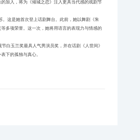
位的加入，将为《倾城之恋》注入更具当代感的戏剧节
苏。这是她首次登上话剧舞台。此前，她以舞剧《朱
奖等多项荣誉。这一次，她将用语言的表现力与情感的
视节白玉兰奖最具人气男演员奖，并在话剧《人世间》
外表下的孤独与真心。